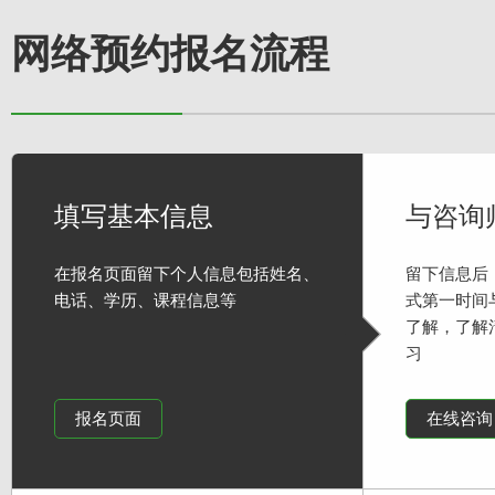
网络预约报名流程
填写基本信息
与咨询
在报名页面留下个人信息包括姓名、
留下信息后
电话、学历、课程信息等
式第一时间
了解，了解
习
报名页面
在线咨询