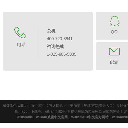
总机
QQ
400-720-6841
电话
咨询热线
1-925-886-5999
邮箱
威廉希尔·williamhill(中国)中文官方网站 ✅【美加墨世界杯|官网|登录
版、app、下载等。williamhill24小时提供在线为您服务,欢迎前来体验！
沪
williamhill
|
william威廉中文官网
|
WilliamHill中文官方网站
|
williamhi