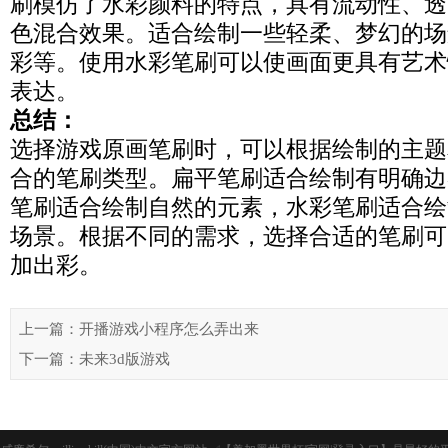
刷模仿了水彩颜料的特点，具有流动性、透
色混合效果。适合绘制一些轻柔、梦幻的场
彩等。使用水彩笔刷可以使画面更具有艺术
表达。
总结：
选择游戏原画笔刷时，可以根据绘制的主题
合的笔刷类型。扁平笔刷适合绘制有明确边
笔刷适合绘制自然的元素，水彩笔刷适合绘
场景。根据不同的需求，选择合适的笔刷可
加出彩。
上一篇：开播游戏小程序怎么弄出来
下一篇：未来3d版游戏